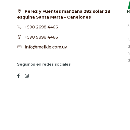
Perez y Fuentes manzana 282 solar 2B
esquina Santa Marta - Canelones
¿
+598 2698 4466
+598 9898 4466
N
d
info@meikle.com.uy
n
d
Seguinos en redes sociales!