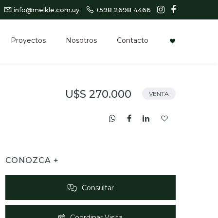
info@meikle.com.uy
+598 2698 4466
Proyectos
Nosotros
Contacto
U$S 270.000
VENTA
CONOZCA +
Consultar
Coordinar Visita