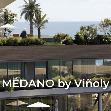
MÉDANO by Viñoly
Médano By Viñoly